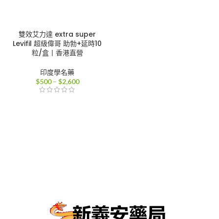
雙效艾力達 extra super
Levifil 超級偉哥 助勃+延時10
粒/盒丨香港直營
印度學名藥
價
$
500
–
$
2,600
格
範
圍：
$500
到
$2,600