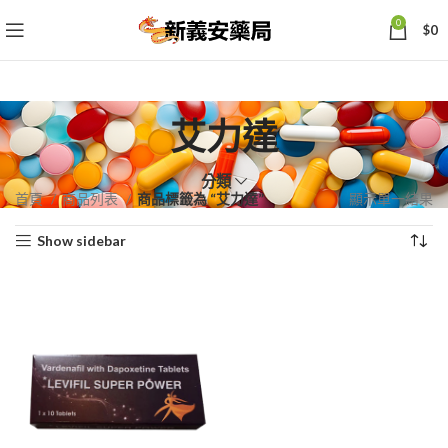
0
$
0
艾力達
分類
首頁
商品列表
商品標籤為 “艾力達”
顯示單一結果
Show sidebar