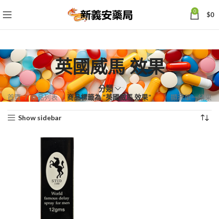
0
$
0
英國威馬 效果
分類
首頁
商品列表
商品標籤為 “英國威馬 效果”
顯示單一結果
Show sidebar