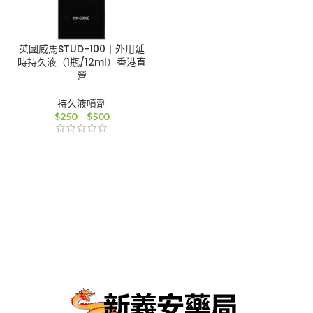
英國威馬STUD-100丨外用延
時持久液（1瓶/12ml）香港直
營
持久液噴劑
價
$
250
–
$
500
格
範
圍：
$250
到
$500