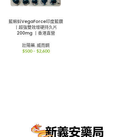
藍蝌蚪VegaForce印度藍鑽
丨超強雙效增硬持久片
200mg 丨香港直營
壯陽藥
,
威而鋼
價
$
500
–
$
2,600
格
範
圍：
$500
到
$2,600