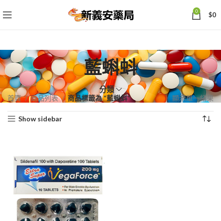
0
$
0
藍蝌蚪
分類
首頁
商品列表
商品標籤為 “藍蝌蚪”
顯示單一結果
Show sidebar