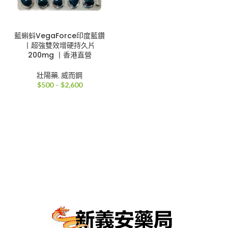
藍蝌蚪VegaForce印度藍鑽
丨超強雙效增硬持久片
200mg 丨香港直營
壯陽藥
,
威而鋼
價
$
500
–
$
2,600
格
範
圍：
$500
到
$2,600