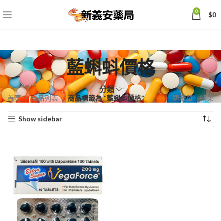
0
$
0
藍蝌蚪價格
分類
首頁
商品列表
商品標籤為 “藍蝌蚪價格”
顯示單一結果
Show sidebar