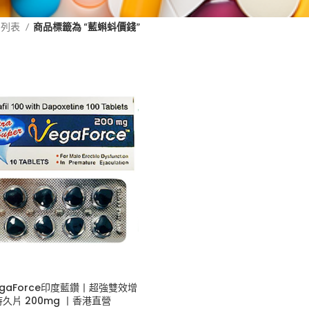
品列表
商品標籤為 “藍蝌蚪價錢”
gaForce印度藍鑽丨超強雙效增
久片 200mg 丨香港直營