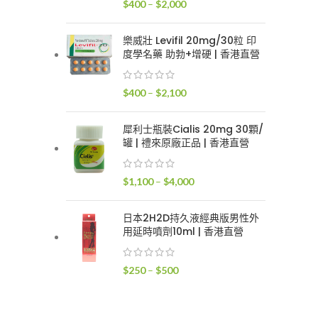
價
$
400
–
$
2,000
$2,400
格
範
樂威壯 Levifil 20mg/30粒 印
圍：
度學名藥 助勃+增硬 | 香港直營
$400
到
價
$
400
–
$
2,100
$2,000
格
範
犀利士瓶裝Cialis 20mg 30顆/
圍：
罐 | 禮來原廠正品 | 香港直營
$400
到
價
$
1,100
–
$
4,000
$2,100
格
範
日本2H2D持久液經典版男性外
圍：
用延時噴劑10ml | 香港直營
$1,100
到
價
$
250
–
$
500
$4,000
格
範
圍：