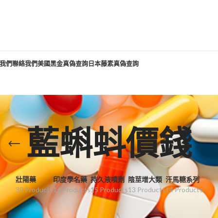
我們
聯絡我們
美國黑金真偽查詢
日本藤素真偽查詢
藍蝌蚪價錢
壯陽藥
印度學名藥
持久液噴劑
陰莖增大類
汗馬糖系列
30 Products
16 Products
15 Products
13 Products
14 Products