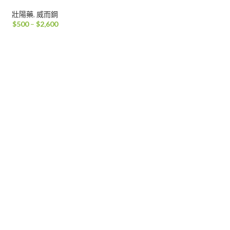
壯陽藥
,
威而鋼
價
$
500
–
$
2,600
格
範
圍：
$500
到
$2,600