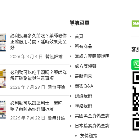
導航菜單
必利勁要多久前吃？藥師教你
首頁
正確服用時間，延時效果先至
所有商品
好
客服
無處方箋購藥說明
2026 年 8 月 4 日
暫無評論
處方箋領藥
必利勁可以吃半顆嗎？藥師詳
最新消息
解正確劑量與注意事項
問答Q&A
2026 年 7 月 29 日
暫無評論
認識我們
必利勁可以跟犀利士一起吃
聯絡我們
嗎？藥師為你詳細拆解
美國黑金真偽查詢
2026 年 7 月 22 日
暫無評論
日本藤素真偽查詢
友情鏈接