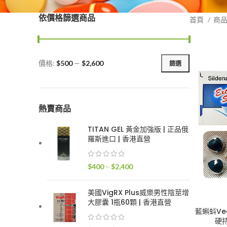
依價格篩選商品
首頁
商
價格:
$500
—
$2,600
篩選
最
最
低
高
價
價
格
格
熱賣商品
TITAN GEL 黃金加強版 | 正品俄
羅斯進口 | 香港直營
價
$
400
–
$
2,400
格
範
美國VigRX Plus威樂男性陰莖增
圍：
大膠囊 1瓶60顆 | 香港直營
$400
藍蝌蚪Ve
硬持
到