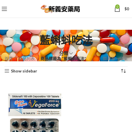
0
$
0
藍蝌蚪吃法
分類
首頁
商品列表
商品標籤為 “藍蝌蚪吃法”
顯示單一結果
Show sidebar