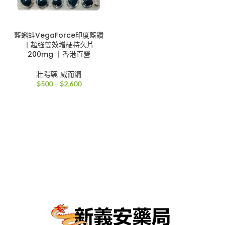
藍蝌蚪VegaForce印度藍鑽
丨超強雙效增硬持久片
200mg 丨香港直營
壯陽藥
,
威而鋼
價
$
500
–
$
2,600
格
範
圍：
$500
到
$2,600