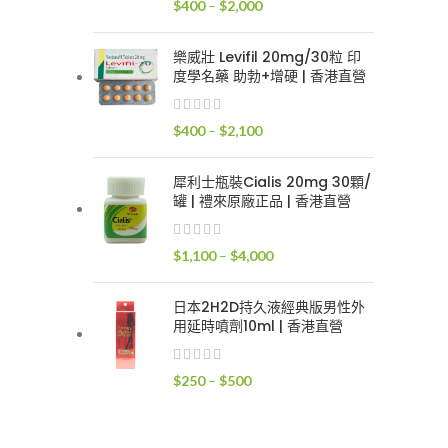
價
$
400
–
$
2,000
$2,400
格
範
樂威壯 Levifil 20mg/30粒 印
圍：
度學名藥 助勃+增硬 | 香港直營
$400
到
價
$
400
–
$
2,100
$2,000
格
範
犀利士瓶裝Cialis 20mg 30顆/
圍：
罐 | 禮來原廠正品 | 香港直營
$400
到
價
$
1,100
–
$
4,000
$2,100
格
範
日本2H2D持久液經典版男性外
圍：
用延時噴劑10ml | 香港直營
$1,100
到
價
$
250
–
$
500
$4,000
格
範
圍：