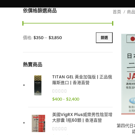
依價格篩選商品
首頁
商
價格:
$350
—
$3,850
篩選
最
最
低
高
價
價
格
格
熱賣商品
TITAN GEL 黃金加強版 | 正品俄
羅斯進口 | 香港直營
價
$
400
–
$
2,400
格
範
美國VigRX Plus威樂男性陰莖增
圍：
大膠囊 1瓶60顆 | 香港直營
$400
第四代日本
到