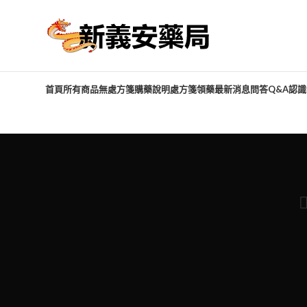
首頁
所有商品
無處方箋購藥說明
處方箋領藥
最新消息
問答Q&A
認識