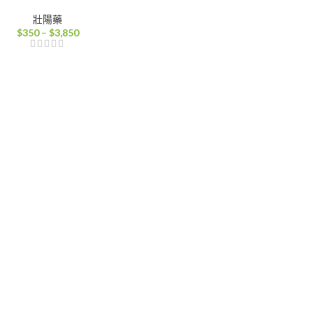
壯陽藥
價
$
350
–
$
3,850
格
範
圍：
$350
到
$3,850