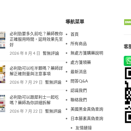
導航菜單
必利勁要多久前吃？藥師教你
首頁
正確服用時間，延時效果先至
所有商品
好
客服
無處方箋購藥說明
2026 年 8 月 4 日
暫無評論
處方箋領藥
必利勁可以吃半顆嗎？藥師詳
最新消息
解正確劑量與注意事項
問答Q&A
2026 年 7 月 29 日
暫無評論
認識我們
必利勁可以跟犀利士一起吃
聯絡我們
嗎？藥師為你詳細拆解
美國黑金真偽查詢
2026 年 7 月 22 日
暫無評論
日本藤素真偽查詢
友情鏈接