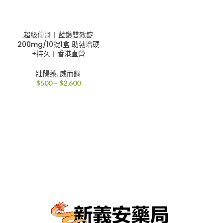
超級偉哥丨藍鑽雙效錠
200mg/10錠1盒 助勃增硬
+持久丨香港直營
壯陽藥
,
威而鋼
價
$
500
–
$
2,600
格
範
圍：
$500
到
$2,600