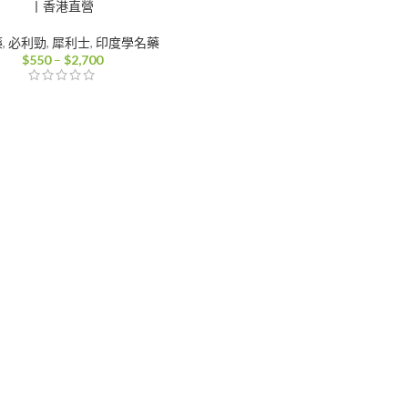
丨香港直營
藥
,
必利勁
,
犀利士
,
印度學名藥
價
$
550
–
$
2,700
格
範
圍：
$550
到
$2,700