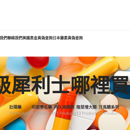
我們
聯絡我們
美國黑金真偽查詢
日本藤素真偽查詢
級犀利士哪裡買p
壯陽藥
印度學名藥
持久液噴劑
陰莖增大類
汗馬糖系列
30 Products
16 Products
15 Products
13 Products
14 Products