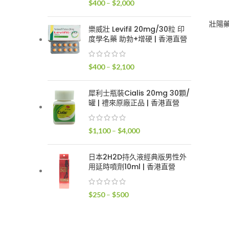
價
$
400
–
$
2,000
$2,400
格
壯陽
範
樂威壯 Levifil 20mg/30粒 印
圍：
度學名藥 助勃+增硬 | 香港直營
$400
到
價
$
400
–
$
2,100
$2,000
格
範
犀利士瓶裝Cialis 20mg 30顆/
圍：
罐 | 禮來原廠正品 | 香港直營
$400
到
價
$
1,100
–
$
4,000
$2,100
格
範
日本2H2D持久液經典版男性外
圍：
用延時噴劑10ml | 香港直營
$1,100
到
價
$
250
–
$
500
$4,000
格
範
圍：