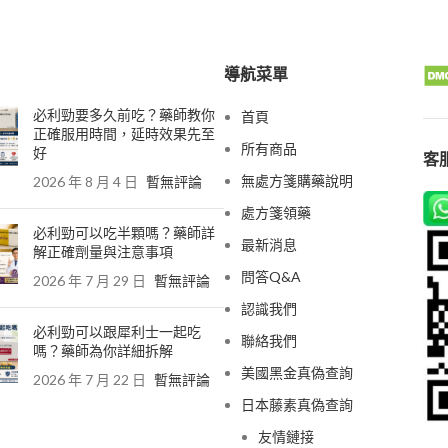
導航菜單
必利勁要多久前吃？藥師教你
首頁
正確服用時間，延時效果先至
所有商品
好
客服
無處方箋購藥說明
2026 年 8 月 4 日
暫無評論
處方箋領藥
必利勁可以吃半顆嗎？藥師詳
最新消息
解正確劑量與注意事項
問答Q&A
2026 年 7 月 29 日
暫無評論
認識我們
必利勁可以跟犀利士一起吃
聯絡我們
嗎？藥師為你詳細拆解
美國黑金真偽查詢
2026 年 7 月 22 日
暫無評論
日本藤素真偽查詢
友情鏈接