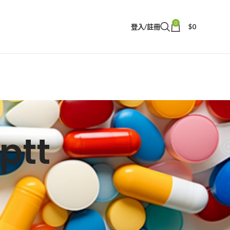
0
登入/註冊
$
0
tt