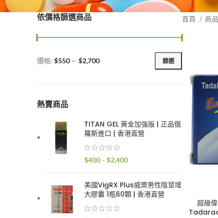
依價格篩選商品
首頁
商
價格:
$550
—
$2,700
篩選
最
最
低
高
價
價
格
格
熱賣商品
TITAN GEL 黃金加強版 | 正品俄
羅斯進口 | 香港直營
價
$
400
–
$
2,400
格
範
美國VigRX Plus威樂男性陰莖增
圍：
大膠囊 1瓶60顆 | 香港直營
$400
超級偉哥
Tadara
到