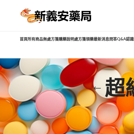
首頁
所有商品
無處方箋購藥說明
處方箋領藥
最新消息
問答Q&A
認識
超