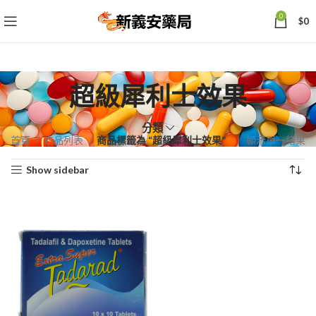
0
$
0
超級犀利士效果
分類
首頁
商品列表
商品標籤為 “超級犀利士效果”
顯示單一結果
Show sidebar