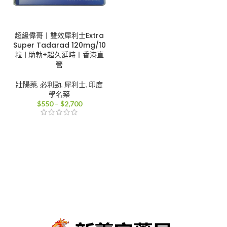
超級偉哥丨雙效犀利士Extra
Super Tadarad 120mg/10
粒 | 助勃+超久延時丨香港直
營
壯陽藥
,
必利勁
,
犀利士
,
印度
學名藥
價
$
550
–
$
2,700
格
範
圍：
$550
到
$2,700