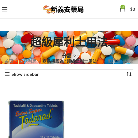
0
$
0
超級犀利士用法
分類
首頁
商品列表
商品標籤為 “超級犀利士用法”
顯示單一結果
Show sidebar