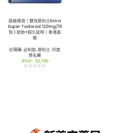
超級偉哥丨雙效犀利士Extra
Super Tadarad 120mg/10
粒 | 助勃+超久延時丨香港直
營
壯陽藥
,
必利勁
,
犀利士
,
印度
學名藥
價
$
550
–
$
2,700
格
範
圍：
$550
到
$2,700