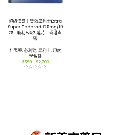
超級偉哥丨雙效犀利士Extra
Super Tadarad 120mg/10
粒 | 助勃+超久延時丨香港直
營
壯陽藥
,
必利勁
,
犀利士
,
印度
學名藥
價
$
550
–
$
2,700
格
範
圍：
$550
到
$2,700