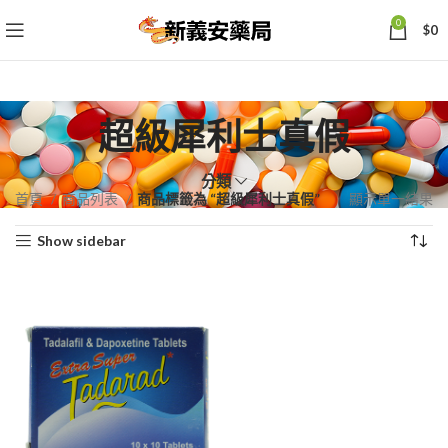
0
$
0
超級犀利士真假
分類
首頁
商品列表
商品標籤為 “超級犀利士真假”
顯示單一結果
Show sidebar