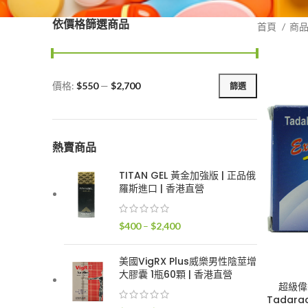
依價格篩選商品
首頁
商
價格:
$550
—
$2,700
篩選
最
最
低
高
價
價
格
格
熱賣商品
TITAN GEL 黃金加強版 | 正品俄
羅斯進口 | 香港直營
價
$
400
–
$
2,400
格
範
美國VigRX Plus威樂男性陰莖增
圍：
大膠囊 1瓶60顆 | 香港直營
$400
超級偉哥
Tadara
到