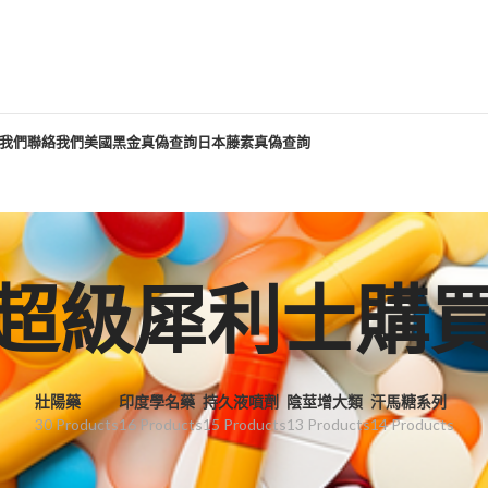
我們
聯絡我們
美國黑金真偽查詢
日本藤素真偽查詢
超級犀利士購
壯陽藥
印度學名藥
持久液噴劑
陰莖增大類
汗馬糖系列
30 Products
16 Products
15 Products
13 Products
14 Products