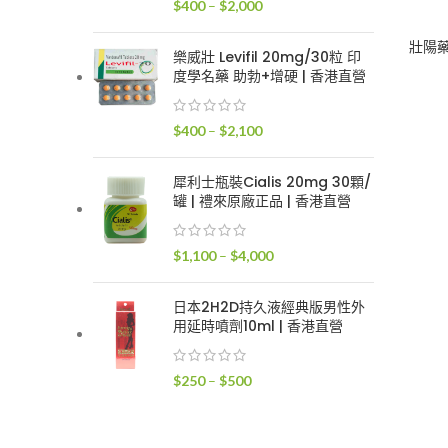
價
$
400
–
$
2,000
$2,400
格
壯陽
範
樂威壯 Levifil 20mg/30粒 印
圍：
度學名藥 助勃+增硬 | 香港直營
$400
到
價
$
400
–
$
2,100
$2,000
格
範
犀利士瓶裝Cialis 20mg 30顆/
圍：
罐 | 禮來原廠正品 | 香港直營
$400
到
價
$
1,100
–
$
4,000
$2,100
格
範
日本2H2D持久液經典版男性外
圍：
用延時噴劑10ml | 香港直營
$1,100
到
價
$
250
–
$
500
$4,000
格
範
圍：