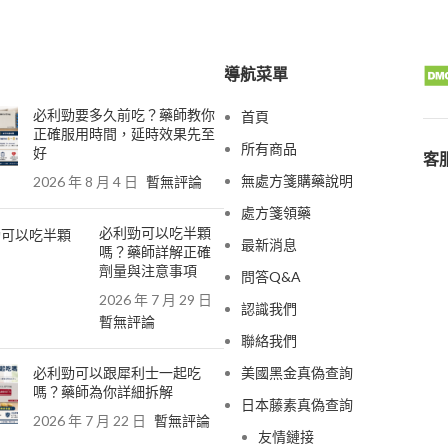
導航菜單
必利勁要多久前吃？藥師教你
首頁
正確服用時間，延時效果先至
所有商品
好
客服
無處方箋購藥說明
2026 年 8 月 4 日
暫無評論
處方箋領藥
必利勁可以吃半顆
最新消息
嗎？藥師詳解正確
劑量與注意事項
問答Q&A
2026 年 7 月 29 日
認識我們
暫無評論
聯絡我們
必利勁可以跟犀利士一起吃
美國黑金真偽查詢
嗎？藥師為你詳細拆解
日本藤素真偽查詢
2026 年 7 月 22 日
暫無評論
友情鏈接