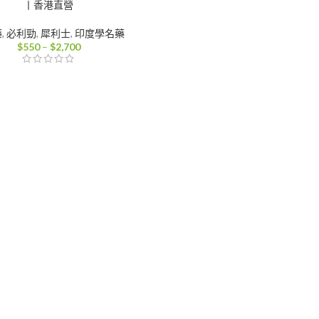
丨香港直營
藥
,
必利勁
,
犀利士
,
印度學名藥
價
$
550
–
$
2,700
格
範
圍：
$550
到
$2,700