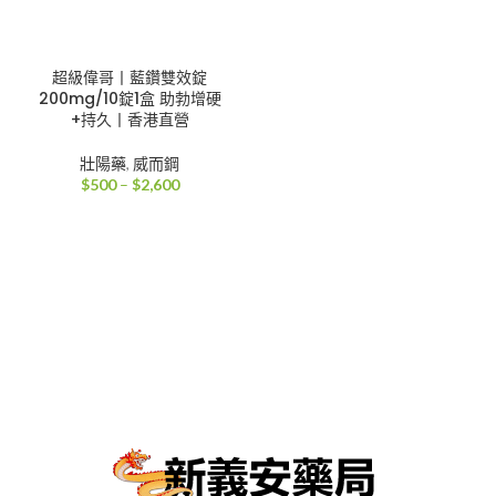
超級偉哥丨藍鑽雙效錠
200mg/10錠1盒 助勃增硬
+持久丨香港直營
壯陽藥
,
威而鋼
價
$
500
–
$
2,600
格
範
圍：
$500
到
$2,600