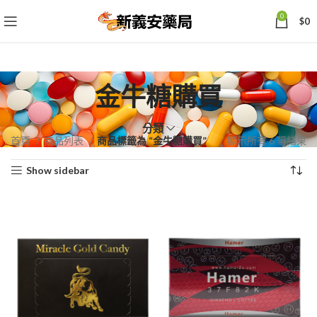
0
$
0
金牛糖購買
分類
依
首頁
商品列表
商品標籤為 “金牛糖購買”
顯示所有 6 筆結果
熱
Show sidebar
銷
度
排
序