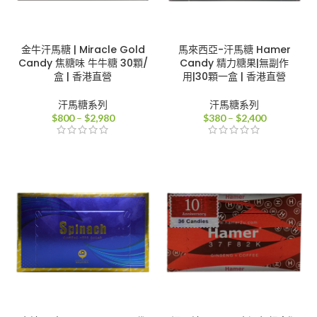
金牛汗馬糖 | Miracle Gold
馬來西亞-汗馬糖 Hamer
Candy 焦糖味 牛牛糖 30顆/
Candy 精力糖果|無副作
盒 | 香港直營
用|30顆一盒 | 香港直營
汗馬糖系列
汗馬糖系列
價
價
$
800
–
$
2,980
$
380
–
$
2,400
格
格
範
範
圍：
圍：
$800
$380
到
到
$2,980
$2,400