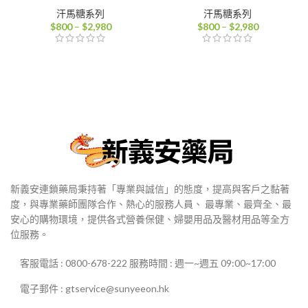
汗馬糖系列
汗馬糖系列
價
價
$
800
–
$
2,980
$
800
–
$
2,980
格
格
範
範
圍：
圍：
$800
$800
到
到
$2,980
$2,980
新義安連鎖藥局秉持著「專業與誠信」的態度，提高與客戶之黏著
度，與專業藥師團隊合作、熱心的服務人員、 最專業、最齊全、最
安心的購物環境，提供各式營養保健、婦嬰用品及醫材用品等全方
位服務。
客服電話 : 0800-678-222 服務時間 : 週一~週五 09:00~17:00
電子郵件 : gtservice@sunyeeon.hk