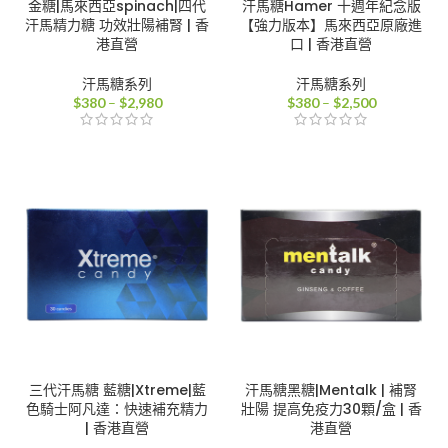
金糖|馬來西亞spinach|四代
汗馬糖Hamer 十週年紀念版
汗馬精力糖 功效壯陽補腎 | 香
【強力版本】馬來西亞原廠進
港直營
口 | 香港直營
汗馬糖系列
汗馬糖系列
價
價
$
380
–
$
2,980
$
380
–
$
2,500
格
格
範
範
圍：
圍：
$380
$380
到
到
$2,980
$2,500
三代汗馬糖 藍糖|Xtreme|藍
汗馬糖黑糖|Mentalk | 補腎
色騎士阿凡達：快速補充精力
壯陽 提高免疫力30顆/盒 | 香
| 香港直營
港直營