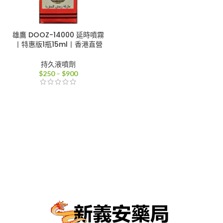
雄鷹 DOOZ-14000 延時噴霧
丨特惠版1瓶15ml丨香港直營
持久液噴劑
價
$
250
–
$
900
格
範
圍：
$250
到
$900