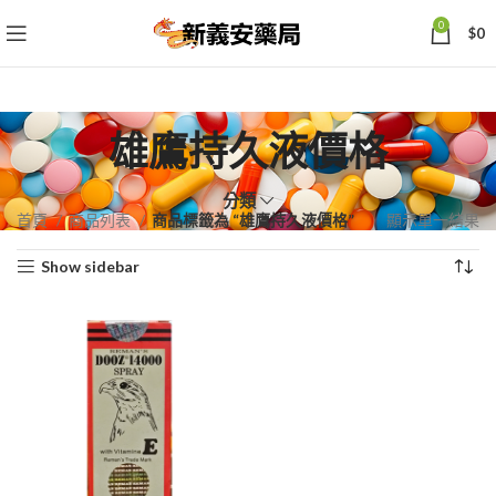
0
$
0
雄鷹持久液價格
分類
首頁
商品列表
商品標籤為 “雄鷹持久液價格”
顯示單一結果
Show sidebar