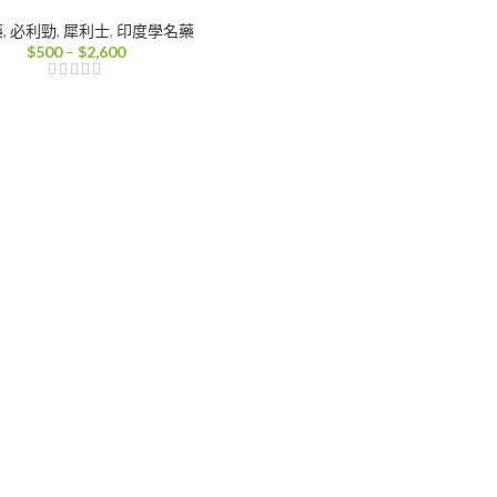
藥
,
必利勁
,
犀利士
,
印度學名藥
價
$
500
–
$
2,600
格
範
圍：
$500
到
$2,600