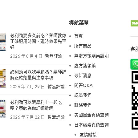
導航菜單
必利勁要多久前吃？藥師教你
首頁
正確服用時間，延時效果先至
所有商品
好
客服
無處方箋購藥說明
2026 年 8 月 4 日
暫無評論
處方箋領藥
必利勁可以吃半顆嗎？藥師詳
最新消息
解正確劑量與注意事項
問答Q&A
2026 年 7 月 29 日
暫無評論
認識我們
必利勁可以跟犀利士一起吃
聯絡我們
嗎？藥師為你詳細拆解
美國黑金真偽查詢
2026 年 7 月 22 日
暫無評論
日本藤素真偽查詢
友情鏈接