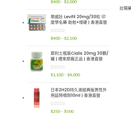
價
$
400
–
$
2,000
$2,400
格
壯陽
範
樂威壯 Levifil 20mg/30粒 印
圍：
度學名藥 助勃+增硬 | 香港直營
$400
到
價
$
400
–
$
2,100
$2,000
格
範
犀利士瓶裝Cialis 20mg 30顆/
圍：
罐 | 禮來原廠正品 | 香港直營
$400
到
價
$
1,100
–
$
4,000
$2,100
格
範
日本2H2D持久液經典版男性外
圍：
用延時噴劑10ml | 香港直營
$1,100
到
價
$
250
–
$
500
$4,000
格
範
圍：