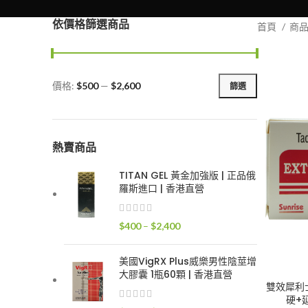
依價格篩選商品
首頁
商
價格:
$500
—
$2,600
篩選
最
最
低
高
價
價
格
格
熱賣商品
TITAN GEL 黃金加強版 | 正品俄
羅斯進口 | 香港直營
價
$
400
–
$
2,400
格
範
美國VigRX Plus威樂男性陰莖增
圍：
大膠囊 1瓶60顆 | 香港直營
$400
雙效犀利士S
硬+延
到