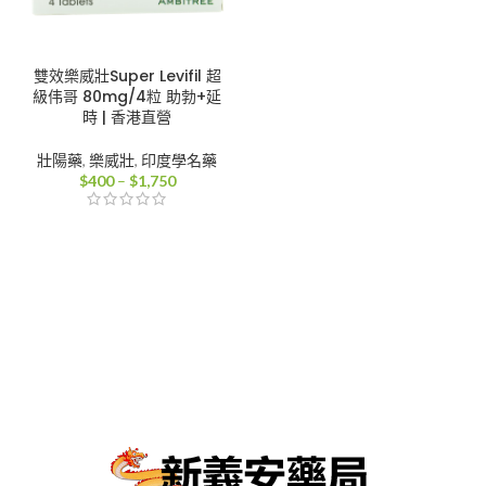
雙效樂威壯Super Levifil 超
級伟哥 80mg/4粒 助勃+延
時 | 香港直營
壯陽藥
,
樂威壯
,
印度學名藥
價
$
400
–
$
1,750
格
範
圍：
$400
到
$1,750