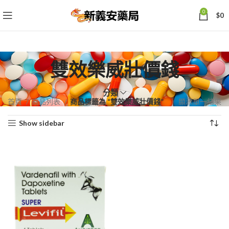
0
$
0
雙效樂威壯價錢
分類
首頁
商品列表
商品標籤為 “雙效樂威壯價錢”
顯示單一結果
Show sidebar