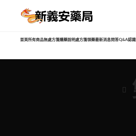
首頁
所有商品
無處方箋購藥說明
處方箋領藥
最新消息
問答Q&A
認識