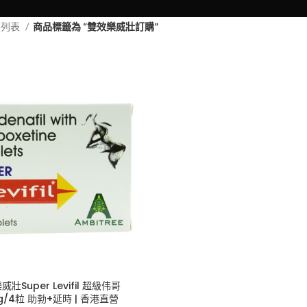
品列表
商品標籤為 “雙效樂威壯訂購”
壯Super Levifil 超級伟哥
g/4粒 助勃+延時 | 香港直營