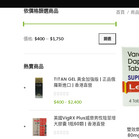
依價格篩選商品
首頁
商
價格:
$400
—
$1,750
篩選
最
最
低
高
價
價
格
格
熱賣商品
TITAN GEL 黃金加強版 | 正品俄
羅斯進口 | 香港直營
價
$
400
–
$
2,400
格
範
美國VigRX Plus威樂男性陰莖增
圍：
大膠囊 1瓶60顆 | 香港直營
$400
雙效樂威
80m
到