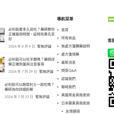
導航菜單
必利勁要多久前吃？藥師教你
首頁
正確服用時間，延時效果先至
所有商品
好
客服
無處方箋購藥說明
2026 年 8 月 4 日
暫無評論
處方箋領藥
必利勁可以吃半顆嗎？藥師詳
最新消息
解正確劑量與注意事項
問答Q&A
2026 年 7 月 29 日
暫無評論
認識我們
必利勁可以跟犀利士一起吃嗎？
聯絡我們
藥師為你詳細拆解
美國黑金真偽查詢
2026 年 7 月 22 日
暫無評論
日本藤素真偽查詢
友情鏈接