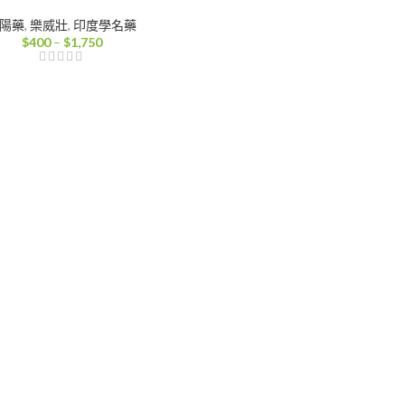
陽藥
,
樂威壯
,
印度學名藥
價
$
400
–
$
1,750
格
範
圍：
$400
到
$1,750