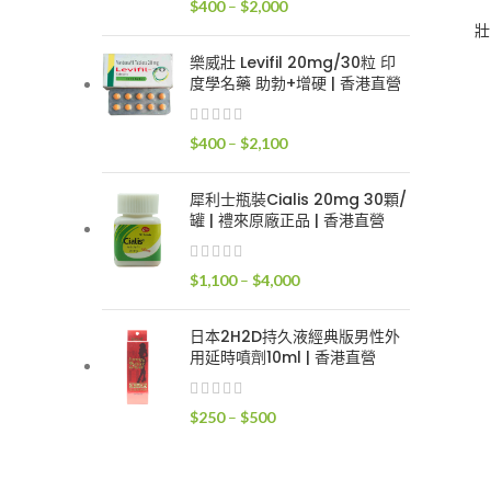
價
$
400
–
$
2,000
$2,400
格
壯
範
樂威壯 Levifil 20mg/30粒 印
圍：
度學名藥 助勃+增硬 | 香港直營
$400
到
價
$
400
–
$
2,100
$2,000
格
範
犀利士瓶裝Cialis 20mg 30顆/
圍：
罐 | 禮來原廠正品 | 香港直營
$400
到
價
$
1,100
–
$
4,000
$2,100
格
範
日本2H2D持久液經典版男性外
圍：
用延時噴劑10ml | 香港直營
$1,100
到
價
$
250
–
$
500
$4,000
格
範
圍：