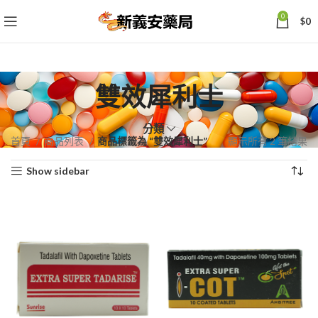
0
$
0
雙效犀利士
分類
依
首頁
商品列表
商品標籤為 “雙效犀利士”
顯示所有 2 筆結果
熱
Show sidebar
銷
度
排
序