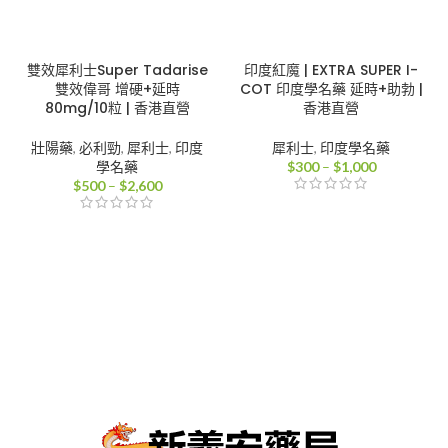
雙效犀利士Super Tadarise
印度紅魔 | EXTRA SUPER I-
雙效偉哥 增硬+延時
COT 印度學名藥 延時+助勃 |
80mg/10粒 | 香港直營
香港直營
壯陽藥
,
必利勁
,
犀利士
,
印度
犀利士
,
印度學名藥
價
學名藥
$
300
–
$
1,000
價
格
$
500
–
$
2,600
格
範
範
圍：
圍：
$300
$500
到
到
$1,000
$2,600