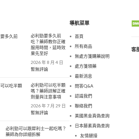
導航菜單
必利勁要多久前
首頁
吃？藥師教你正確
所有商品
服用時間，延時效
客服
果先至好
無處方箋購藥說明
2026 年 8 月 4 日
處方箋領藥
暫無評論
最新消息
必利勁可以吃半顆
問答Q&A
嗎？藥師詳解正確
認識我們
劑量與注意事項
2026 年 7 月 29 日
聯絡我們
暫無評論
美國黑金真偽查詢
日本藤素真偽查詢
必利勁可以跟犀利士一起吃嗎？
藥師為你詳細拆解
友情鏈接