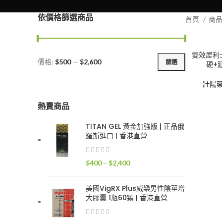
依價格篩選商品
首頁
商
雙效犀利士S
價格:
$500
—
$2,600
篩選
硬+延
最
最
低
高
壯陽
價
價
格
格
熱賣商品
TITAN GEL 黃金加強版 | 正品俄
羅斯進口 | 香港直營
價
$
400
–
$
2,400
格
範
美國VigRX Plus威樂男性陰莖增
圍：
大膠囊 1瓶60顆 | 香港直營
$400
到