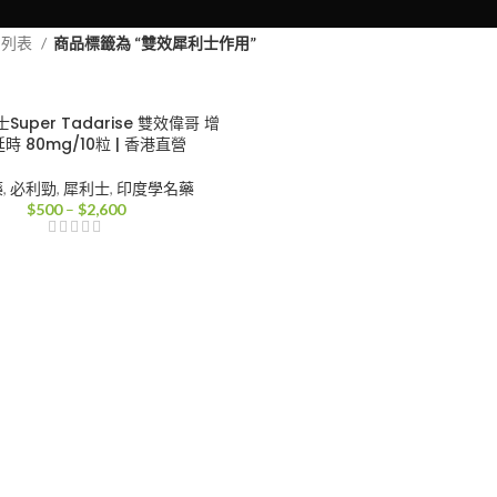
品列表
商品標籤為 “雙效犀利士作用”
uper Tadarise 雙效偉哥 增
時 80mg/10粒 | 香港直營
藥
,
必利勁
,
犀利士
,
印度學名藥
價
$
500
–
$
2,600
格
範
圍：
$500
到
$2,600