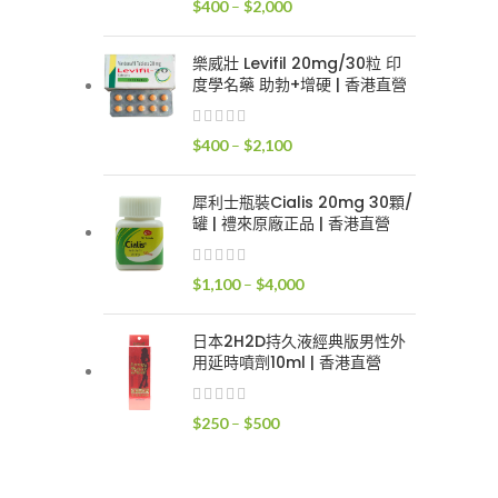
價
$
400
–
$
2,000
$2,400
格
範
樂威壯 Levifil 20mg/30粒 印
圍：
度學名藥 助勃+增硬 | 香港直營
$400
到
價
$
400
–
$
2,100
$2,000
格
範
犀利士瓶裝Cialis 20mg 30顆/
圍：
罐 | 禮來原廠正品 | 香港直營
$400
到
價
$
1,100
–
$
4,000
$2,100
格
範
日本2H2D持久液經典版男性外
圍：
用延時噴劑10ml | 香港直營
$1,100
到
價
$
250
–
$
500
$4,000
格
範
圍：