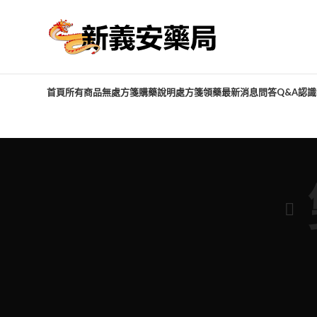
首頁
所有商品
無處方箋購藥說明
處方箋領藥
最新消息
問答Q&A
認識