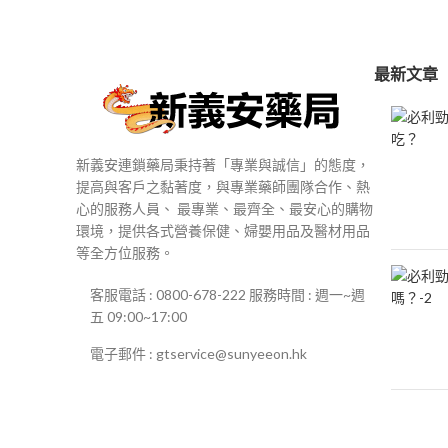
$250
到
$500
最新文章
新義安連鎖藥局秉持著「專業與誠信」的態度，
提高與客戶之黏著度，與專業藥師團隊合作、熱
心的服務人員、 最專業、最齊全、最安心的購物
環境，提供各式營養保健、婦嬰用品及醫材用品
等全方位服務。
客服電話 : 0800-678-222 服務時間 : 週一~週
五 09:00~17:00
電子郵件 : gtservice@sunyeeon.hk