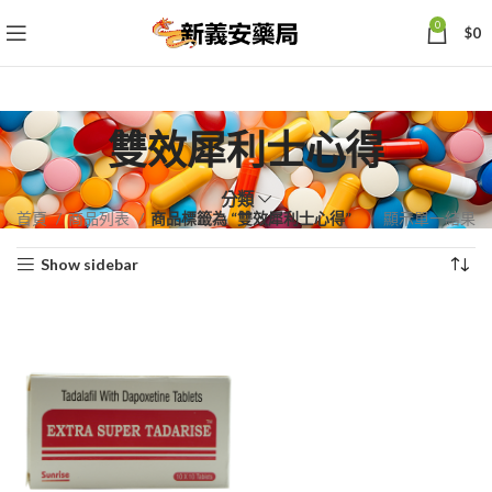
0
$
0
雙效犀利士心得
分類
首頁
商品列表
商品標籤為 “雙效犀利士心得”
顯示單一結果
Show sidebar