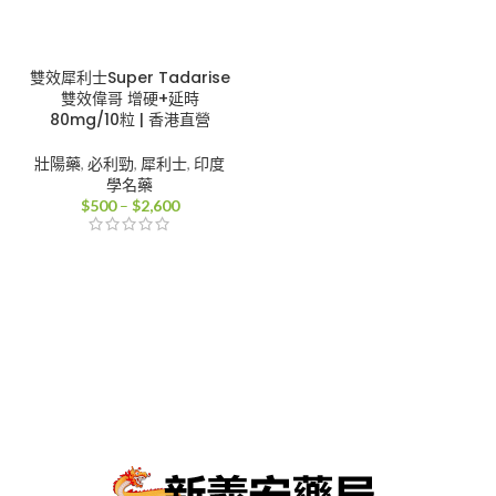
雙效犀利士Super Tadarise
雙效偉哥 增硬+延時
80mg/10粒 | 香港直營
壯陽藥
,
必利勁
,
犀利士
,
印度
學名藥
價
$
500
–
$
2,600
格
範
圍：
$500
到
$2,600