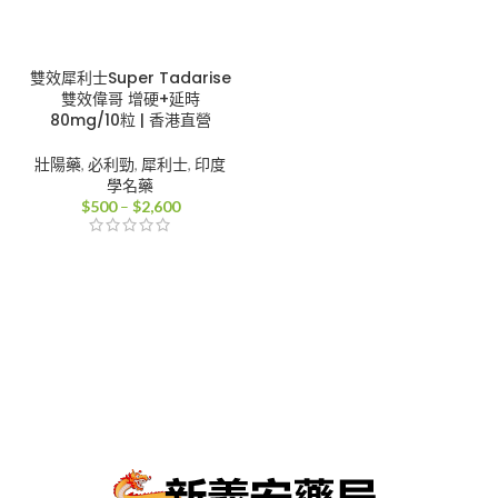
雙效犀利士Super Tadarise
雙效偉哥 增硬+延時
80mg/10粒 | 香港直營
壯陽藥
,
必利勁
,
犀利士
,
印度
學名藥
價
$
500
–
$
2,600
格
範
圍：
$500
到
$2,600