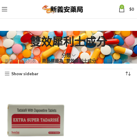
0
$
0
雙效犀利士成分
分類
首頁
商品列表
商品標籤為 “雙效犀利士成分”
顯示單一結果
Show sidebar