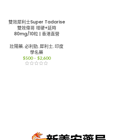
雙效犀利士Super Tadarise
雙效偉哥 增硬+延時
80mg/10粒 | 香港直營
壯陽藥
,
必利勁
,
犀利士
,
印度
學名藥
價
$
500
–
$
2,600
格
範
圍：
$500
到
$2,600