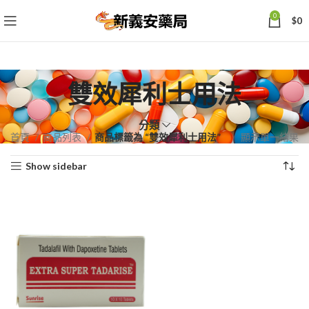
0
$
0
雙效犀利士用法
分類
首頁
商品列表
商品標籤為 “雙效犀利士用法”
顯示單一結果
Show sidebar