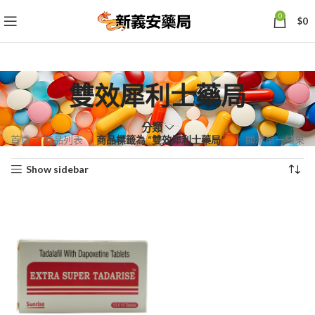
0
$
0
雙效犀利士藥局
分類
首頁
商品列表
商品標籤為 “雙效犀利士藥局”
顯示單一結果
Show sidebar