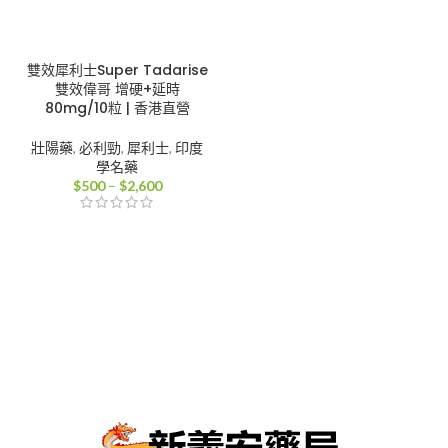
雙效犀利士Super Tadarise
雙效偉哥 增硬+延時
80mg/10粒 | 香港直營
壯陽藥
,
必利勁
,
犀利士
,
印度
學名藥
價
$
500
–
$
2,600
格
範
圍：
$500
到
$2,600