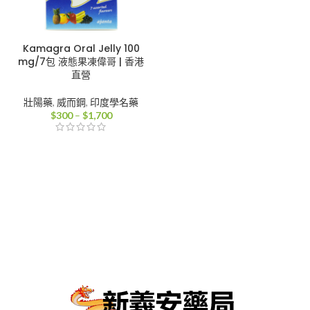
Kamagra Oral Jelly 100
mg/7包 液態果凍偉哥 | 香港
直營
壯陽藥
,
威而鋼
,
印度學名藥
價
$
300
–
$
1,700
格
範
圍：
$300
到
$1,700