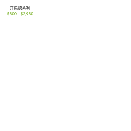
汗馬糖系列
價
$
800
–
$
2,980
格
範
圍：
$800
到
$2,980