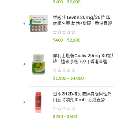
價
$
400
–
$
2,000
$2,400
格
範
樂威壯 Levifil 20mg/30粒 印
圍：
度學名藥 助勃+增硬 | 香港直營
$400
到
價
$
400
–
$
2,100
$2,000
格
範
犀利士瓶裝Cialis 20mg 30顆/
圍：
罐 | 禮來原廠正品 | 香港直營
$400
到
價
$
1,100
–
$
4,000
$2,100
格
範
日本2H2D持久液經典版男性外
圍：
用延時噴劑10ml | 香港直營
$1,100
到
價
$
250
–
$
500
$4,000
格
範
圍：