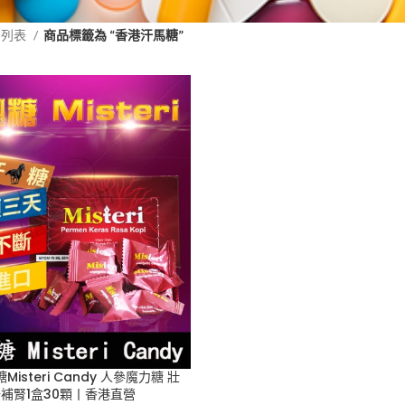
品列表
商品標籤為 “香港汗馬糖”
isteri Candy 人參魔力糖 壯
補腎1盒30顆丨香港直營