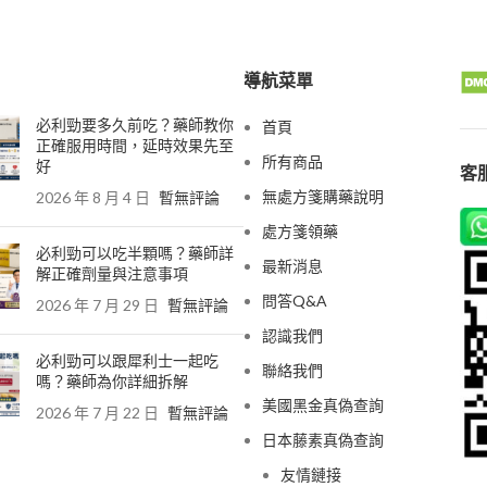
導航菜單
必利勁要多久前吃？藥師教你
首頁
正確服用時間，延時效果先至
所有商品
好
客服
無處方箋購藥說明
2026 年 8 月 4 日
暫無評論
處方箋領藥
必利勁可以吃半顆嗎？藥師詳
最新消息
解正確劑量與注意事項
問答Q&A
2026 年 7 月 29 日
暫無評論
認識我們
必利勁可以跟犀利士一起吃
聯絡我們
嗎？藥師為你詳細拆解
美國黑金真偽查詢
2026 年 7 月 22 日
暫無評論
日本藤素真偽查詢
友情鏈接