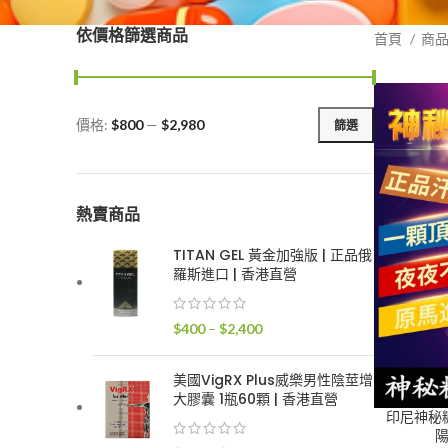
依價格篩選商品
首頁
商
價格:
$800
—
$2,980
篩選
最
最
低
高
價
價
格
格
熱賣商品
TITAN GEL 黃金加強版 | 正品俄
羅斯進口 | 香港直營
價
$
400
–
$
2,400
格
範
美國VigRX Plus威樂男性陰莖增
圍：
大膠囊 1瓶60顆 | 香港直營
$400
印尼神秘糖M
陽
到