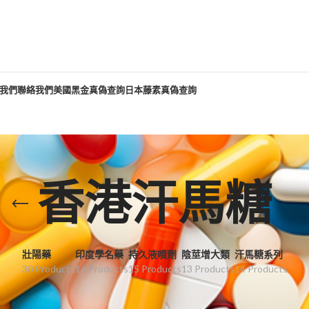
我們
聯絡我們
美國黑金真偽查詢
日本藤素真偽查詢
香港汗馬糖
壯陽藥
印度學名藥
持久液噴劑
陰莖增大類
汗馬糖系列
30 Products
16 Products
15 Products
13 Products
14 Products