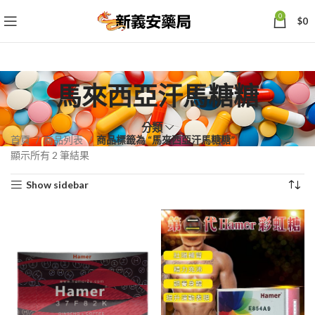
0
$
0
馬來西亞汗馬糖糖
分類
首頁
商品列表
商品標籤為 “馬來西亞汗馬糖糖”
依
顯示所有 2 筆結果
熱
Show sidebar
銷
度
排
序