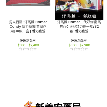
馬來西亞-汗馬糖 Hamer
汗馬糖 Hamer二代彩虹糖 馬
Candy 精力糖果|無副作
來西亞正品精力糖一盒/32
用|30顆一盒 | 香港直營
顆-香港直營
汗馬糖系列
汗馬糖系列
價
價
$
380
–
$
2,400
$
800
–
$
2,980
格
格
範
範
圍：
圍：
$380
$800
到
到
$2,400
$2,980