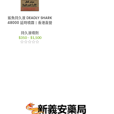
鯊魚持久液 DEADLY SHARK
48000 延時噴霧丨香港直營
持久液噴劑
價
$
350
–
$
1,500
格
範
圍：
$350
到
$1,500