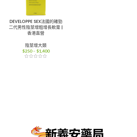
DEVELOPPE SEX法國的確勁
二代男性陰莖增粗增長軟膏 |
香港直營
陰莖增大類
價
$
250
–
$
1,400
格
範
圍：
$250
到
$1,400