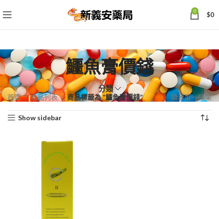
0
$
0
鱷魚膏價錢
分類
首頁
商品列表
商品標籤為 “鱷魚膏價錢”
顯示單一結果
Show sidebar