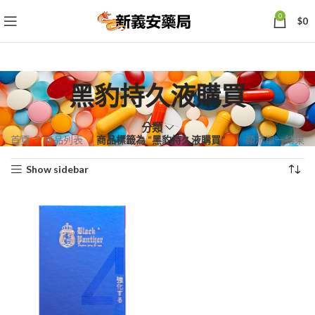
0
$
0
黑豹持久液購買
分類
首頁
商品列表
商品標籤為 “黑豹持久液購買”
顯示單一結果
Show sidebar