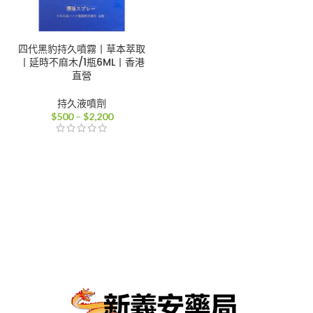
四代黑豹持久噴霧丨草本萃取
丨延時不麻木/1瓶6ML丨香港
直營
持久液噴劑
價
$
500
–
$
2,200
格
範
圍：
$500
到
$2,200