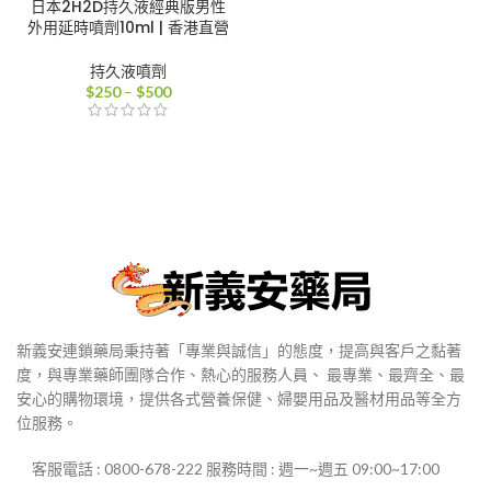
日本2H2D持久液經典版男性
外用延時噴劑10ml | 香港直營
持久液噴劑
價
$
250
–
$
500
格
範
圍：
$250
到
$500
新義安連鎖藥局秉持著「專業與誠信」的態度，提高與客戶之黏著
度，與專業藥師團隊合作、熱心的服務人員、 最專業、最齊全、最
安心的購物環境，提供各式營養保健、婦嬰用品及醫材用品等全方
位服務。
客服電話 : 0800-678-222 服務時間 : 週一~週五 09:00~17:00