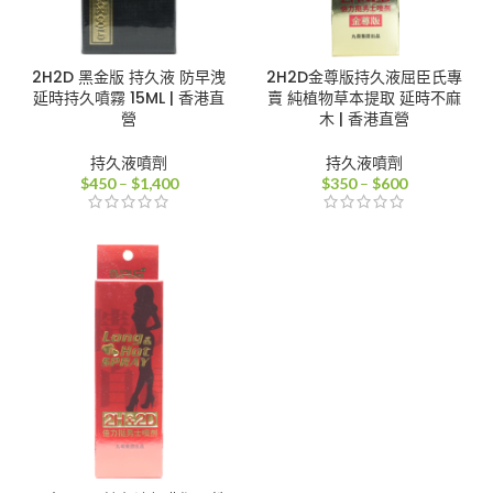
2H2D 黑金版 持久液 防早洩
2H2D金尊版持久液屈臣氏專
延時持久噴霧 15ML | 香港直
賣 純植物草本提取 延時不麻
營
木 | 香港直營
持久液噴劑
持久液噴劑
價
價
$
450
–
$
1,400
$
350
–
$
600
格
格
範
範
圍：
圍：
$450
$350
到
到
$1,400
$600