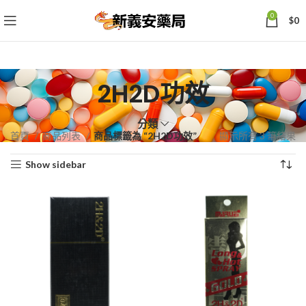
0
$
0
2H2D功效
分類
依
首頁
商品列表
商品標籤為 “2H2D功效”
顯示所有 3 筆結果
熱
Show sidebar
銷
度
排
序