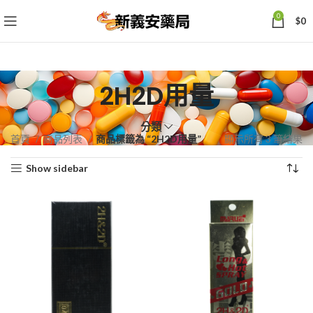
0
$
0
2H2D用量
分類
依
首頁
商品列表
商品標籤為 “2H2D用量”
顯示所有 3 筆結果
熱
Show sidebar
銷
度
排
序