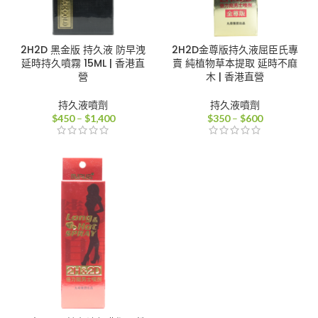
2H2D 黑金版 持久液 防早洩
2H2D金尊版持久液屈臣氏專
延時持久噴霧 15ML | 香港直
賣 純植物草本提取 延時不麻
營
木 | 香港直營
持久液噴劑
持久液噴劑
價
價
$
450
–
$
1,400
$
350
–
$
600
格
格
範
範
圍：
圍：
$450
$350
到
到
$1,400
$600