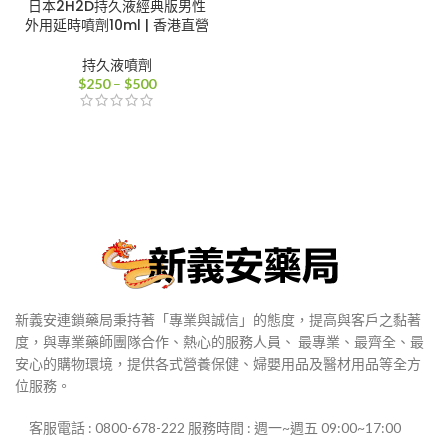
日本2H2D持久液經典版男性
外用延時噴劑10ml | 香港直營
持久液噴劑
價
$
250
–
$
500
格
範
圍：
$250
到
$500
新義安連鎖藥局秉持著「專業與誠信」的態度，提高與客戶之黏著
度，與專業藥師團隊合作、熱心的服務人員、 最專業、最齊全、最
安心的購物環境，提供各式營養保健、婦嬰用品及醫材用品等全方
位服務。
客服電話 : 0800-678-222 服務時間 : 週一~週五 09:00~17:00