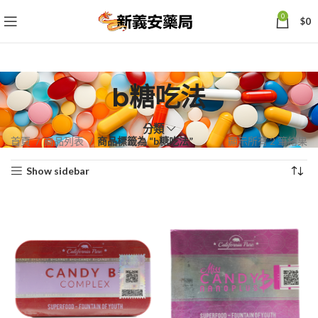
0
$
0
b糖吃法
分類
依
首頁
商品列表
商品標籤為 “b糖吃法”
顯示所有 2 筆結果
熱
Show sidebar
銷
度
排
序