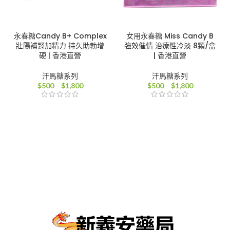
永春糖Candy B+ Complex
女用永春糖 Miss Candy B
壯陽補腎加精力 持久助勃增
強效催情 治療性冷淡 8顆/盒
硬 | 香港直營
| 香港直營
汗馬糖系列
汗馬糖系列
價
價
$
500
–
$
1,800
$
500
–
$
1,800
格
格
範
範
圍：
圍：
$500
$500
到
到
$1,800
$1,800