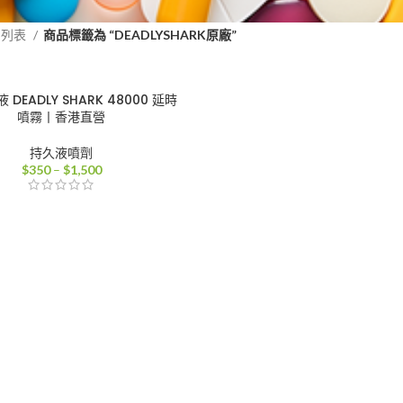
品列表
商品標籤為 “DEADLYSHARK原廠”
DEADLY SHARK 48000 延時
噴霧丨香港直營
持久液噴劑
價
$
350
–
$
1,500
格
範
圍：
$350
到
$1,500