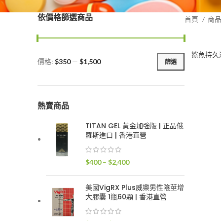
依價格篩選商品
首頁
商
鯊魚持久液 
價格:
$350
—
$1,500
篩選
最
最
低
高
價
價
格
格
熱賣商品
TITAN GEL 黃金加強版 | 正品俄
羅斯進口 | 香港直營
價
$
400
–
$
2,400
格
範
美國VigRX Plus威樂男性陰莖增
圍：
大膠囊 1瓶60顆 | 香港直營
$400
到