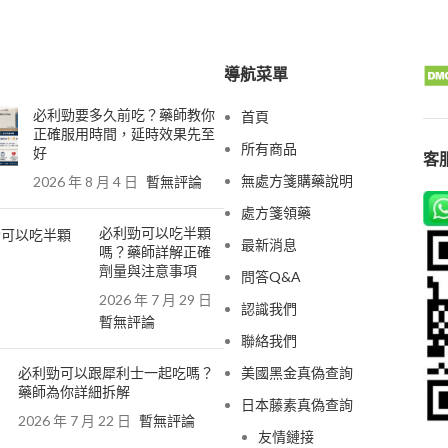
導航菜單
必利勁要多久前吃？藥師教你
首頁
正確服用時間，延時效果先至
所有商品
好
客服
無處方箋購藥說明
2026 年 8 月 4 日
暫無評論
處方箋領藥
必利勁可以吃半顆
最新消息
嗎？藥師詳解正確
劑量與注意事項
問答Q&A
2026 年 7 月 29 日
認識我們
暫無評論
聯絡我們
必利勁可以跟犀利士一起吃嗎？
美國黑金真偽查詢
藥師為你詳細拆解
日本藤素真偽查詢
2026 年 7 月 22 日
暫無評論
友情鏈接