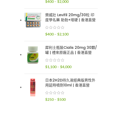
價
$
400
–
$
2,000
$2,400
格
範
樂威壯 Levifil 20mg/30粒 印
圍：
度學名藥 助勃+增硬 | 香港直營
$400
到
價
$
400
–
$
2,100
$2,000
格
範
犀利士瓶裝Cialis 20mg 30顆/
圍：
罐 | 禮來原廠正品 | 香港直營
$400
到
價
$
1,100
–
$
4,000
$2,100
格
範
日本2H2D持久液經典版男性外
圍：
用延時噴劑10ml | 香港直營
$1,100
到
價
$
250
–
$
500
$4,000
格
範
圍：