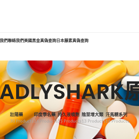
我們
聯絡我們
美國黑金真偽查詢
日本藤素真偽查詢
EADLYSHARK
壯陽藥
印度學名藥
持久液噴劑
陰莖增大類
汗馬糖系列
30 Products
16 Products
15 Products
13 Products
14 Products