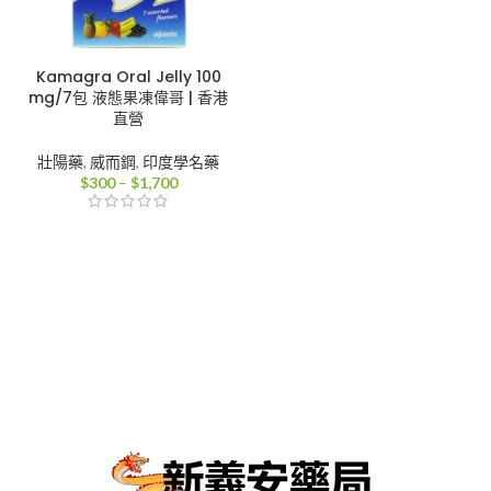
Kamagra Oral Jelly 100
mg/7包 液態果凍偉哥 | 香港
直營
壯陽藥
,
威而鋼
,
印度學名藥
價
$
300
–
$
1,700
格
範
圍：
$300
到
$1,700