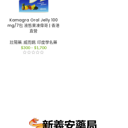
Kamagra Oral Jelly 100
mg/7包 液態果凍偉哥 | 香港
直營
壯陽藥
,
威而鋼
,
印度學名藥
價
$
300
–
$
1,700
格
範
圍：
$300
到
$1,700