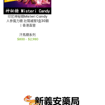
印尼神秘糖Misteri Candy
人參魔力糖 壯陽補腎1盒30顆
丨香港直營
汗馬糖系列
價
$
800
–
$
2,980
格
範
圍：
$800
到
$2,980