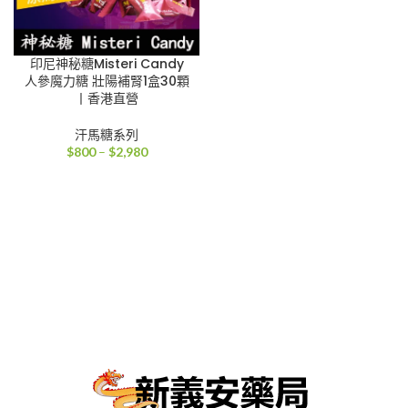
印尼神秘糖Misteri Candy
人參魔力糖 壯陽補腎1盒30顆
丨香港直營
汗馬糖系列
價
$
800
–
$
2,980
格
範
圍：
$800
到
$2,980