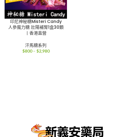
印尼神秘糖Misteri Candy
人參魔力糖 壯陽補腎1盒30顆
丨香港直營
汗馬糖系列
價
$
800
–
$
2,980
格
範
圍：
$800
到
$2,980