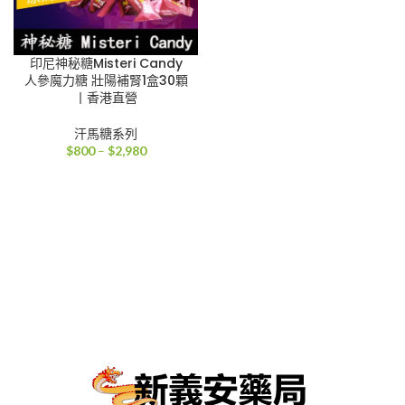
印尼神秘糖Misteri Candy
人參魔力糖 壯陽補腎1盒30顆
丨香港直營
汗馬糖系列
價
$
800
–
$
2,980
格
範
圍：
$800
到
$2,980