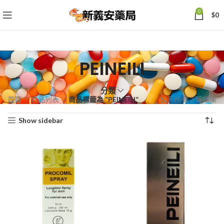
0
$
0
PEINEILI
分類
依
首頁
商品列表
商品標籤為 “PEINEILI”
顯示所有 2 筆結果
熱
Show sidebar
銷
度
排
序