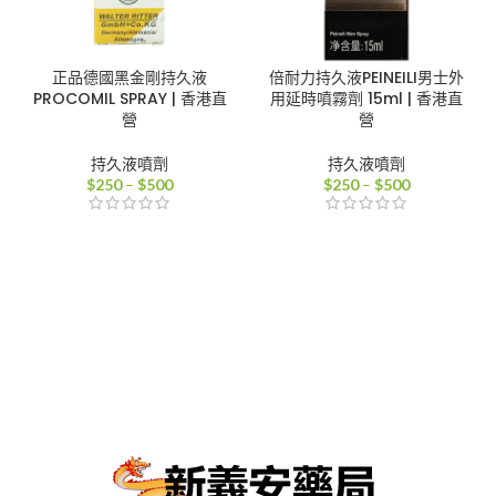
正品德國黑金剛持久液
倍耐力持久液PEINEILI男士外
PROCOMIL SPRAY | 香港直
用延時噴霧劑 15ml | 香港直
營
營
持久液噴劑
持久液噴劑
價
價
$
250
–
$
500
$
250
–
$
500
格
格
範
範
圍：
圍：
$250
$250
到
到
$500
$500