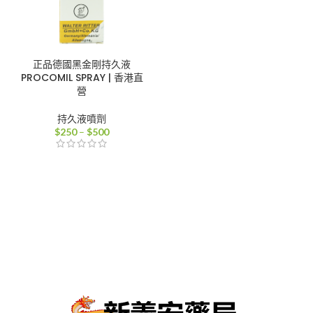
正品德國黑金剛持久液
PROCOMIL SPRAY | 香港直
營
持久液噴劑
價
$
250
–
$
500
格
範
圍：
$250
到
$500