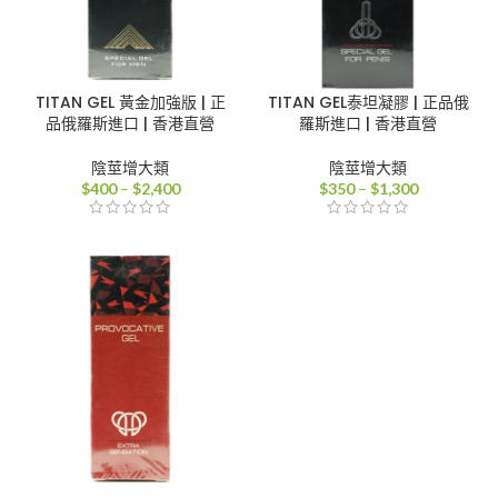
TITAN GEL 黃金加強版 | 正
TITAN GEL泰坦凝膠 | 正品俄
品俄羅斯進口 | 香港直營
羅斯進口 | 香港直營
陰莖增大類
陰莖增大類
價
價
$
400
–
$
2,400
$
350
–
$
1,300
格
格
範
範
圍：
圍：
$400
$350
到
到
$2,400
$1,300