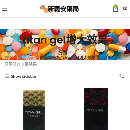
0
$
0
titan gel增大效果
分類
首頁
商品列表
商品標籤為 “titan gel增大效果”
依
顯示所有 3 筆結果
熱
Show sidebar
銷
度
排
序