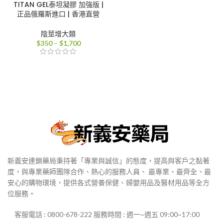
TITAN GEL泰坦凝膠 加強版 |
正品俄羅斯進口 | 香港直營
陰莖增大類
價
$
350
–
$
1,700
格
範
圍：
$350
到
$1,700
新義安連鎖藥局秉持著「專業與誠信」的態度，提高與客戶之黏著
度，與專業藥師團隊合作、熱心的服務人員、 最專業、最齊全、最
安心的購物環境，提供各式營養保健、婦嬰用品及醫材用品等全方
位服務。
客服電話 : 0800-678-222 服務時間 : 週一~週五 09:00~17:00