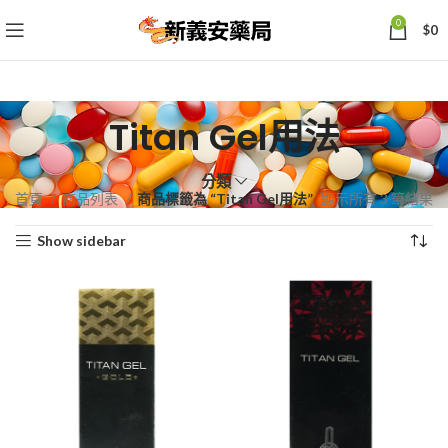
0
$
0
Titan Gel用法
分類
依
首頁
商品列表
商品標籤為 “Titan Gel用法”
顯示所有 3 筆結果
熱
Show sidebar
銷
度
排
序