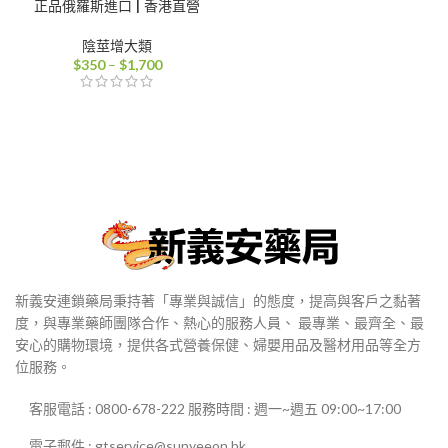
正品俄羅斯進口 | 香港直營
陰莖增大類
價
$
350
–
$
1,700
格
範
圍：
$350
到
$1,700
新義安連鎖藥局秉持著「專業與誠信」的態度，提高與客戶之黏著
度，與專業藥師團隊合作、熱心的服務人員、 最專業、最齊全、最
安心的購物環境，提供各式營養保健、婦嬰用品及醫材用品等全方
位服務。
客服電話 : 0800-678-222 服務時間 : 週一~週五 09:00~17:00
電子郵件 : gtservice@sunyeeon.hk