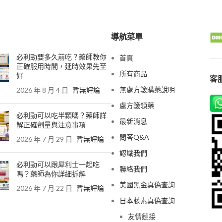
導航菜單
必利勁要多久前吃？藥師教你
首頁
正確服用時間，延時效果先至
所有商品
好
客服
無處方箋購藥說明
2026 年 8 月 4 日
暫無評論
處方箋領藥
必利勁可以吃半顆嗎？藥師詳
最新消息
解正確劑量與注意事項
問答Q&A
2026 年 7 月 29 日
暫無評論
認識我們
必利勁可以跟犀利士一起吃
聯絡我們
嗎？藥師為你詳細拆解
美國黑金真偽查詢
2026 年 7 月 22 日
暫無評論
日本藤素真偽查詢
友情鏈接