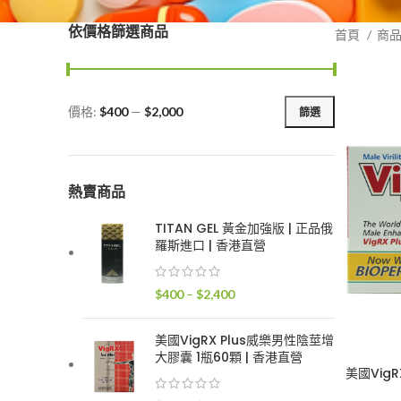
依價格篩選商品
首頁
商
價格:
$400
—
$2,000
篩選
最
最
低
高
價
價
格
格
熱賣商品
TITAN GEL 黃金加強版 | 正品俄
羅斯進口 | 香港直營
價
$
400
–
$
2,400
格
範
美國VigRX Plus威樂男性陰莖增
圍：
大膠囊 1瓶60顆 | 香港直營
$400
美國Vig
到