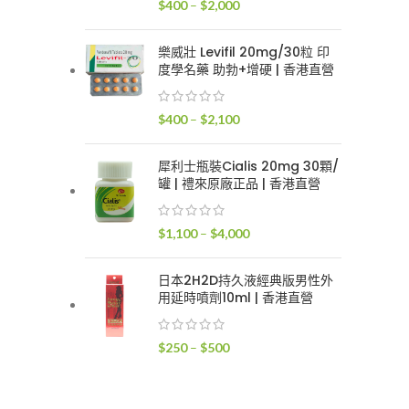
價
$
400
–
$
2,000
$2,400
格
範
樂威壯 Levifil 20mg/30粒 印
圍：
度學名藥 助勃+增硬 | 香港直營
$400
到
價
$
400
–
$
2,100
$2,000
格
範
犀利士瓶裝Cialis 20mg 30顆/
圍：
罐 | 禮來原廠正品 | 香港直營
$400
到
價
$
1,100
–
$
4,000
$2,100
格
範
日本2H2D持久液經典版男性外
圍：
用延時噴劑10ml | 香港直營
$1,100
到
價
$
250
–
$
500
$4,000
格
範
圍：