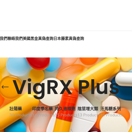
我們
聯絡我們
美國黑金真偽查詢
日本藤素真偽查詢
VigRX Plus
壯陽藥
印度學名藥
持久液噴劑
陰莖增大類
汗馬糖系列
30 Products
16 Products
15 Products
13 Products
14 Products