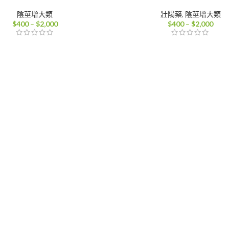
陰莖增大類
壯陽藥
,
陰莖增大類
價
價
$
400
–
$
2,000
$
400
–
$
2,000
格
格
範
範
圍：
圍：
$400
$40
到
到
$2,000
$2,0