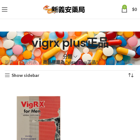
0
$
0
vigrx plus正品
分類
首頁
商品列表
商品標籤為 “vigrx plus正品”
顯示單一結果
Show sidebar