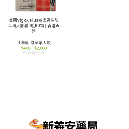
美國VigRX Plus威樂男性陰
莖增大膠囊 1瓶60顆 | 香港直
營
壯陽藥
,
陰莖增大類
價
$
400
–
$
2,000
格
範
圍：
$400
到
$2,000