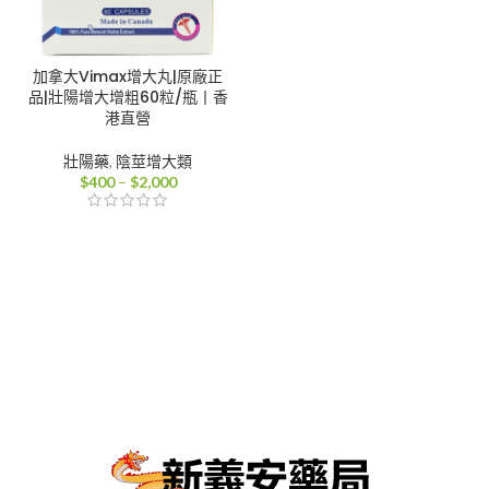
加拿大Vimax增大丸|原廠正
品|壯陽增大增粗60粒/瓶丨香
港直營
壯陽藥
,
陰莖增大類
價
$
400
–
$
2,000
格
範
圍：
$400
到
$2,000