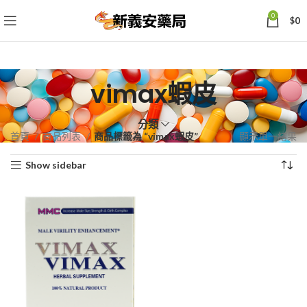
0
$
0
vimax蝦皮
分類
首頁
商品列表
商品標籤為 “vimax蝦皮”
顯示單一結果
Show sidebar