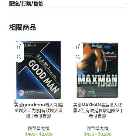
配送/訂購/售後
相關商品
美國goodman增大丸|陰
美國MAXMAN陰莖增大膠
美
莖增大活力素|有效增大增
囊2代|有效延長增粗陰莖 |
粗 | 香港直營
香港直營
陰莖增大類
陰莖增大類
價
價
$
400
–
$
2,000
$
450
–
$
3,200