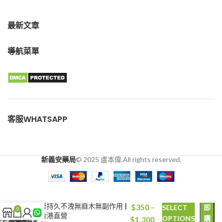
最新文章
導航菜單
客服WHATSAPP
新義安藥局
© 2025 盧本偉.All rights reserved.
法國的確勁鱷魚膏壯陽增大軟
立
膏持久不洩無麻木無副作用 |
$
350
–
SELECT
即
0
香港直營
價
OPTIONS
購
$
1,300