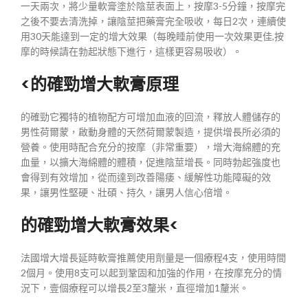
一天兩次，將少量軟膏塗於陰莖表面上，按摩3-5分鐘，按摩完
之後不要去清洗掉，讓陰莖把藥膏完全吸收，每日2次，連續使
用30天能達到一定的增大效果（每晚睡前使用一次效果更佳,按
摩的時候請在勃起狀態下進行，這樣更容易吸收）。
<的確勁增大軟膏原理
的確勁它獨特的植物配方可增加血液的回流，釋放人體儲存的
男性荷爾蒙，啟動身體的天然荷爾蒙製造，提供增長所必須的
營養。使用時配合充分的按摩（非常重要），增大海綿體的充
血量，以擴大海綿體的體積，促進陰莖增長。同時勃起強度也
會得到有效增加，從而達到改善陽痿、緩解性功能障礙的效
果，讓男性堅硬、壯碩、持久，讓男人信心倍增。
的確勁增大軟膏效果<
法國增大增長延時軟膏推薦使用劑量是一個療程4支，使用時間
2個月。使用8支可以起到鞏固和加強的作用，在按摩充分的情
況下，壹個療程可以增長2至3釐米，直徑增加1釐米。