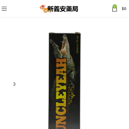
0
$
0