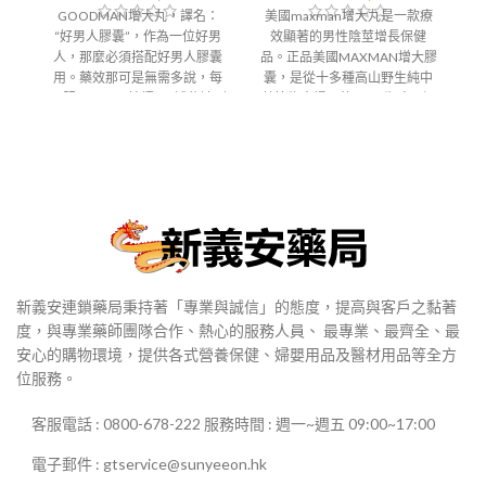
格
格
GOODMAN增大丸，譯名：
美國maxman增大丸是一款療
美
範
範
“好男人膠囊”，作為一位好男
效顯著的男性陰莖增長保健
圍：
圍：
人，那麼必須搭配好男人膠囊
品。正品美國MAXMAN增大膠
$400
$450
用。藥效那可是無需多說，每
囊，是從十多種高山野生純中
到
到
日服用一顆，持續用2罐能達到
藥植物中提取的mmc生殖器細
$2,000
$3,200
增大的效果，服用3罐以上藥效
胞活力素，僅能增加陰莖的長
更加，一個療程平均能增長3-
度和直徑，還能明顯提高性能
6CM，粗度增加大約25%-30%
力、性慾望，增強勃起，帶給
左右。同時性功能也達到長遠
男人不一樣的驚喜
穩定性的改善，美國
香港-澳門-郵寄【配送方
式】
GOODMAN增大丸活力素適用
於所有18-60歲的所有成年男性
使用。
香港-澳門-郵寄【配送方
式】
新義安連鎖藥局秉持著「專業與誠信」的態度，提高與客戶之黏著
度，與專業藥師團隊合作、熱心的服務人員、 最專業、最齊全、最
安心的購物環境，提供各式營養保健、婦嬰用品及醫材用品等全方
位服務。
客服電話 : 0800-678-222 服務時間 : 週一~週五 09:00~17:00
電子郵件 : gtservice@sunyeeon.hk