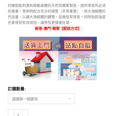
範
的確勁能刺激和啟動身體的天然荷爾蒙製造，提供增長所必須
圍：
的營養。使用時配合充分的按摩（非常重要），增大海綿體的
$350
充血量，以擴大海綿體的體積，促進陰莖增長。同時勃起強度
到
也會得到有效增加，讓男性更堅硬壯碩。
$1,300
香港-澳門-郵寄【配送方式】
訂購數量