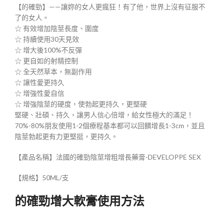
【的確勁】——讓妳的女人更瘋狂！有了他，世界上沒有征服不
了的女人。
☆ 有效增加陰莖長度、圍度
☆ 持續使用30天見效
☆ 增大後100%不反彈
☆ 更自如的射精控制
☆ 全天然草本，無副作用
☆ 讓性愛更持久
☆ 增強性愛自信
☆ 增強陰莖的硬度，使勃起更持久，更堅硬
堅硬、壯碩、持久，讓男人信心倍增，給女性極大的滿足！
70%-80%朋友使用1-2個療程基本都可以回饋增長1-3cm，並且
陰莖勃起更有力更堅挺，更持久。
【產品名稱】法國的確勁陰莖增粗增長藥膏-DEVELOPPE SEX
【規格】50ML/支
的確勁增大軟膏使用方法