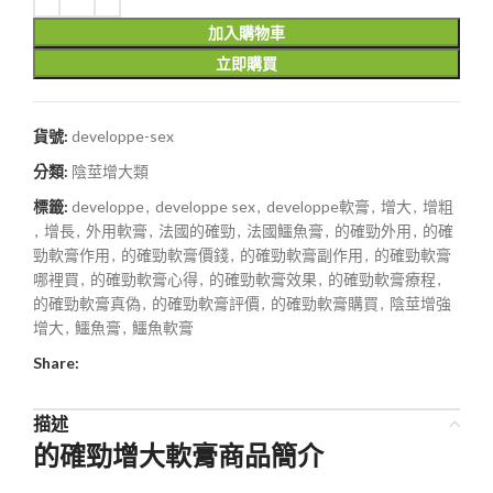
加入購物車
立即購買
貨號:
developpe-sex
分類:
陰莖增大類
標籤:
developpe
,
developpe sex
,
developpe軟膏
,
增大
,
增粗
,
增長
,
外用軟膏
,
法國的確勁
,
法國鱷魚膏
,
的確勁外用
,
的確
勁軟膏作用
,
的確勁軟膏價錢
,
的確勁軟膏副作用
,
的確勁軟膏
哪裡買
,
的確勁軟膏心得
,
的確勁軟膏效果
,
的確勁軟膏療程
,
的確勁軟膏真偽
,
的確勁軟膏評價
,
的確勁軟膏購買
,
陰莖增強
增大
,
鱷魚膏
,
鱷魚軟膏
Share:
描述
的確勁增大軟膏商品簡介