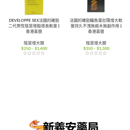
DEVELOPPE SEX法國的確勁
法國的確勁鱷魚膏壯陽增大軟
二代男性陰莖增粗增長軟膏 |
膏持久不洩無麻木無副作用 |
香港直營
香港直營
陰莖增大類
陰莖增大類
價
價
$
250
–
$
1,400
$
350
–
$
1,300
格
格
範
範
圍：
圍：
$250
$350
到
到
$1,400
$1,300