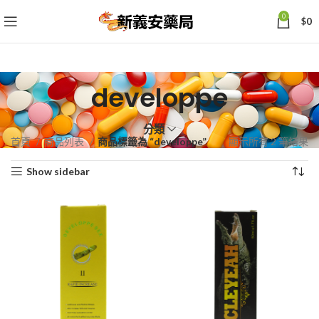
0
$
0
developpe
分類
依
首頁
商品列表
商品標籤為 “developpe”
顯示所有 2 筆結果
熱
Show sidebar
銷
度
排
序